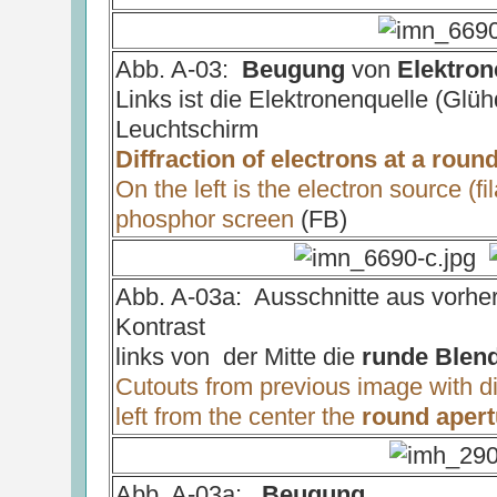
Abb. A-03:
Beugung
von
Elektron
Links ist die Elektronenquelle (Glüh
Leuchtschirm
Diffraction of electrons at a roun
On the left is the electron source (f
phosphor screen
(FB)
Abb. A-03a: Ausschnitte aus vorhe
Kontrast
links von der Mitte die
runde Blen
Cutouts from previous image with di
left from the center the
round apert
Abb. A-03a:
Beugung